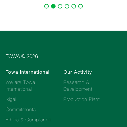
TOWA © 2026
Towa International
Our Activity
We are Towa
Research &
International
Development
Ikigai
Production Plant
Commitments
Ethics & Compliance