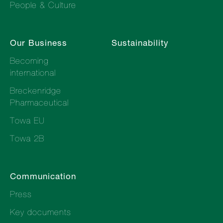
People & Culture
Our Business
Sustainability
Becoming
international
Breckenridge
Pharmaceutical
Towa EU
Towa 2B
Communication
Press
Key documents