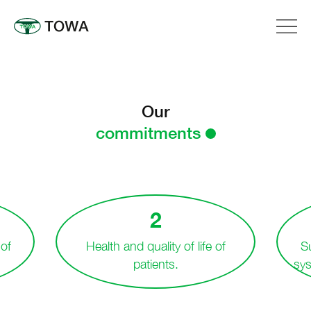
Ir
al
contenido
Our
commitments
2
 of
Health and quality of life of
Su
patients.
sys