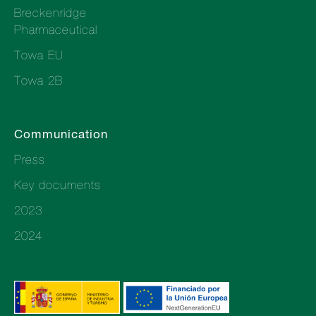
Breckenridge
Pharmaceutical
Towa EU
Towa 2B
Communication
Press
Key documents
2023
2024