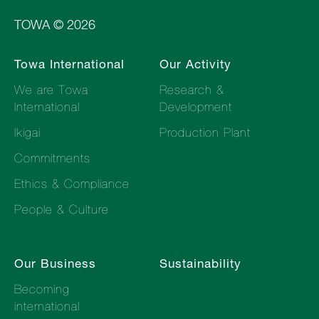
TOWA © 2026
Towa International
Our Activity
We are Towa
Research &
International
Development
Ikigai
Production Plant
Commitments
Ethics & Compliance
People & Culture
Our Business
Sustainability
Becoming
international